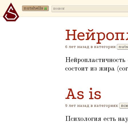
nutshells
Нейроп
6 лет назад в категории
nuts
Нейропластичность —
состоит из жира (со
As is
9 лет назад в категориях
пси
Психология есть нау