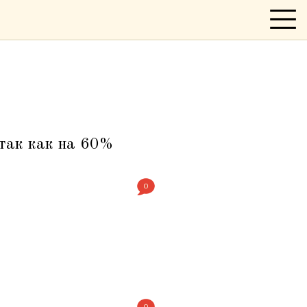
 так как на 60%
0
0