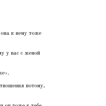
 она к нему тоже
му у вас с женой
же».
отношения потому,
и он тоже к тебе