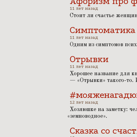
Афоризм про 
11 лет назад
Стоит ли счастье женщи
Симптоматика
11 лет назад
Одним из симптомов псих
Отрывки
11 лет назад
Хорошее название для к
—
«
Отрывки» такого-то.
#мояженагадю
12 лет назад
Хозяюшке на заметку: чел
«
земноводное».
Сказка со сча