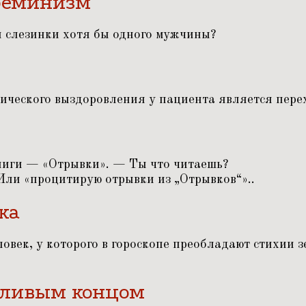
феминизм
н слезинки хотя бы одного мужчины?
ического выздоровления у пациента является перех
ниги —
«
Отрывки». — Ты что читаешь?
 Или
«
процитирую отрывки из
„
Отрывков“»..
ка
овек, у которого в гороскопе преобладают стихии з
стливым концом