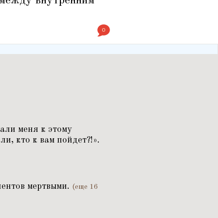
 между внутренним
0
али меня к этому
ли, кто к вам пойдет?!».
иентов мертвыми.
(еще 16