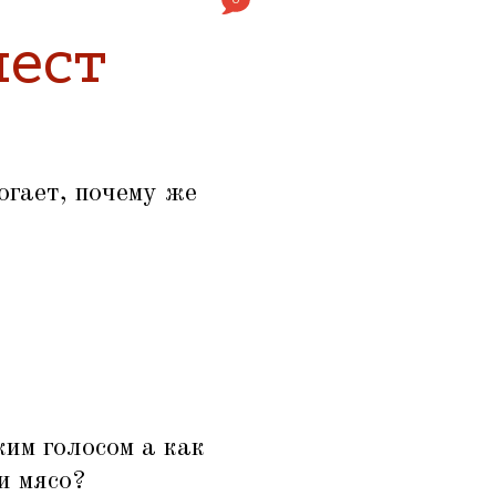
мест
огает, почему же
ким голосом а как
и мясо?