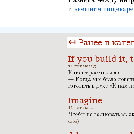
Разница между интр
и
внешним пищеваре
↤ Ранее в кате
If you build it,
11 лет назад
Клиент рассказывает:
— Когда мне было девять
готовить в духе
«
К нам пр
Imagine
11 лет назад
Чтобы не волноваться, э
слов)