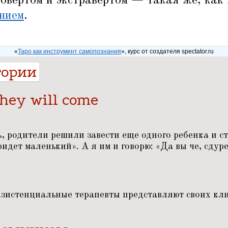
овертом и экстравертом — такая же, как
нием
.
«
Таро как инструмент самопознания
», курс от создателя spectator.ru
гории
 they will come
, родители решили завести еще одного ребенка и ст
идет маленький». А я им и говорю:
«
Да вы че, сдуре
кзистенциальные терапевты представляют своих кл