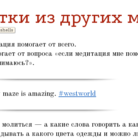
тки из других 
shells
ация помогает от всего.
гает от вопроса
«
если медитация мне пом
анимаюсь?».
 maze is amazing.
#westworld
 молиться — а какие слова говорить а ка
адывать а какого цвета одежды и можно л