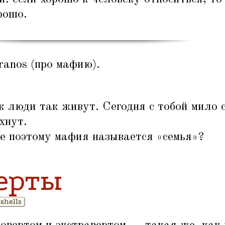
рошо.
ranos (про мафию).
 люди так живут. Сегодня с тобой мило 
хнут.
е поэтому мафия называется
«
семья»?
ерты
shells