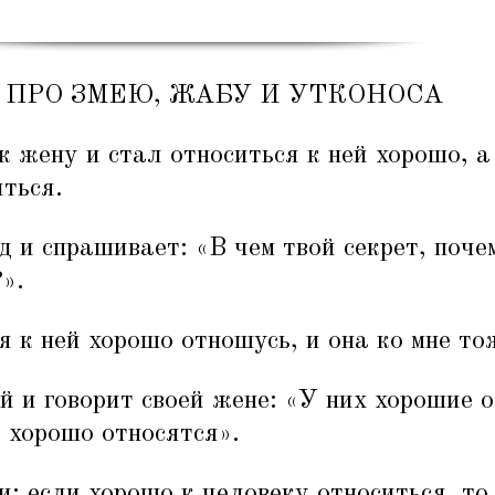
 ПРО ЗМЕЮ, ЖАБУ И УТКОНОСА
к жену и стал относиться к ней хорошо, а
ться.
д и спрашивает:
«
В чем твой секрет, поче
».
 я к ней хорошо отношусь, и она ко мне то
й и говорит своей жене:
«
У них хорошие 
у хорошо относятся».
и: если хорошо к человеку относиться, то 