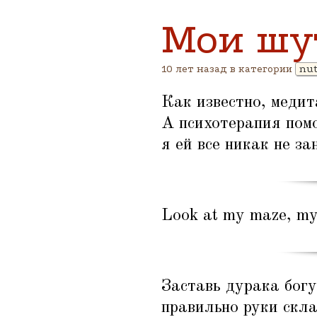
Мои шу
10 лет назад в категории
nut
Как известно, медит
А психотерапия помо
я ей все никак не з
Look at my maze, my
Заставь дурака богу
правильно руки скл